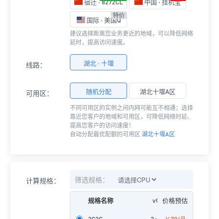
宿迁 · 8272CL
中国 · 挂机宝
特价
国际 · 美国Q
建议选择距离您业务更近的地域，可以降低网络
延时，提高访问速度。
湖北 · 十堰
线路：
随机分配
湖北十堰A区
可用区：
不同可用区的实例之间内网可能互不相通；选择
靠近您客户的地域和可用区，可降低网络时延、
提高您客户的访问速度！
自动分配最优配额的可用区
湖北十堰A区
筛选规格：
计算规格：
规格名称
vCPU
价格预估
内存
2C2G
2 vCPU
￥70
2GiB
2