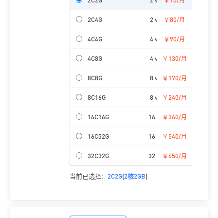
/月
2C4G
2 vCPU
￥80
4GiB
2
/月
4C4G
4 vCPU
￥90
4GiB
2
/月
4C8G
4 vCPU
￥130
8GiB
2
/月
8C8G
8 vCPU
￥170
8GiB
2
/月
8C16G
8 vCPU
￥240
16GiB
2
/月
16C16G
16 vCPU
￥360
16GiB
2
/月
16C32G
16 vCPU
￥540
32GiB
2
/月
32C32G
32 vCPU
￥650
32GiB
2
/月
当前已选择：
2C2G
(
2核
2GB
)