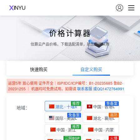

价格计算器
估算云产品价格，下载选配清单，助您高效采购
快速购买
自定义购买
运营5年 放心使用 证件齐全｜ISP/IDC/ICP编号：B1-20235685 鲁B2-
20231255 ｜ 机器均可免费试用，如需请
联系客服 或QQ1472764991
推荐
免备案
湖北 · 十堰X
中国 · 香港L
地域：
免备案
高防
国际 · 美国L
湖北 · 襄阳L
推荐
中国 · 浙江
中国 · 内蒙
三网BGP
火爆