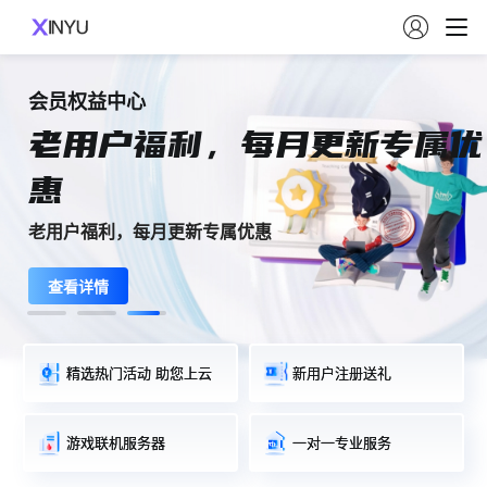

会员权益中心
会员权益中心
精选全球热卖顶级域名，COM域名仅需59元
2026上云特惠
2026上云特惠
普惠上
全品类特惠
全品类特惠
老用户福利，每月更新专属优
老用户福利，每月更新专属优
云节
2026大促，性能不打折
2026大促，性能不打折
顶级域名 年末特惠
惠
惠
新人专属福利低至18元/月，多地区可选，全场服务器特惠
新人专属福利低至18元/月，多地区可选，全场服务器特惠
低至3折
低至3折
冬日回馈，首月限时秒杀
老用户福利，每月更新专属优惠
老用户福利，每月更新专属优惠
立即抢购
立即抢购
查看详情
查看详情
查看详情
精选热门活动 助您上云
新用户注册送礼
游戏联机服务器
一对一专业服务